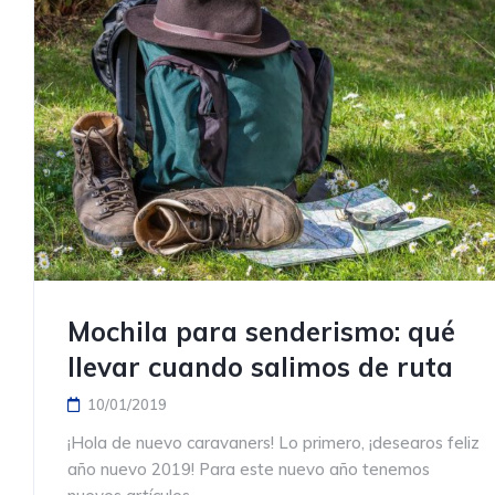
Mochila para senderismo: qué
llevar cuando salimos de ruta
10/01/2019
¡Hola de nuevo caravaners! Lo primero, ¡desearos feliz
año nuevo 2019! Para este nuevo año tenemos