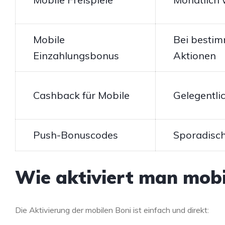
Mobile
Bei besti
Einzahlungsbonus
Aktionen
Cashback für Mobile
Gelegentlic
Push-Bonuscodes
Sporadisc
Wie aktiviert man mobi
Die Aktivierung der mobilen Boni ist einfach und direkt: