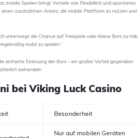
 mobile Spielen bringt Vorteile wie Flexibilität und spontanes
k einen zusätzlichen Anreiz, die mobile Plattform zu nutzen und
 auch unterwegs die Chance auf Freispiele oder kleine Boni zu hab
 regelmäßig mobil zu spielen.“
die einfache Einlösung der Boni – ein großer Vorteil gegenüber
ütterlich behandeln.
ni bei Viking Luck Casino
eit
Besonderheit
Nur auf mobilen Geräten
 wechselnd