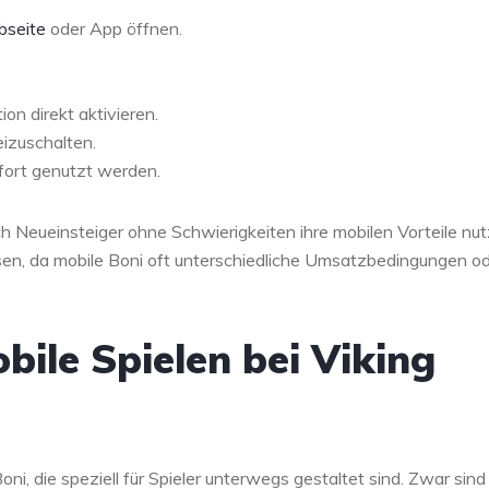
bseite
oder App öffnen.
on direkt aktivieren.
eizuschalten.
fort genutzt werden.
ch Neueinsteiger ohne Schwierigkeiten ihre mobilen Vorteile nu
sen, da mobile Boni oft unterschiedliche Umsatzbedingungen o
bile Spielen bei Viking
ni, die speziell für Spieler unterwegs gestaltet sind. Zwar sind