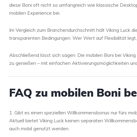
diese Boni oft nicht so umfangreich wie klassische Deskto
mobilen Experience bei.
Im Vergleich zum Branchendurchschnitt hält Viking Luck 
transparenten Bedingungen. Wer Wert auf Flexibilität legt, 
Abschließend lässt sich sagen: Die mobilen Boni bei Vikin
zu genießen – mit einfachen Aktivierungsmöglichkeiten und
FAQ zu mobilen Boni be
1. Gibt es einen speziellen Willkommensbonus nur fürs mob
Aktuell bietet Viking Luck keinen separaten Willkommensb
auch mobil genutzt werden.