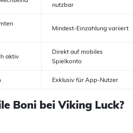
nutzbar
mmten
Mindest-Einzahlung variiert
Direkt auf mobiles
h aktiv
Spielkonto
h
Exklusiv für App-Nutzer
le Boni bei Viking Luck?