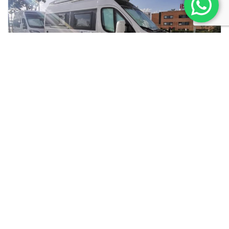
DREAMER Y PEUGEOT
Javier Iglesias
26/01/2023
Facebook Twitter Pinterest LinkedIn NUEVO CHASIS
PEUGEOT Dreamer El chasis PEUGEOT BOXER 2,2
LITROS BLUEHDI 140 CV (PACK FUN...
Seguir leyendo