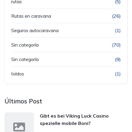
rutas
(5)
Rutas en caravana
(26)
Seguros autocaravana
(1)
Sin categoría
(70)
Sin categoría
(9)
toldos
(1)
Últimos Post
Gibt es bei Viking Luck Casino
spezielle mobile Boni?