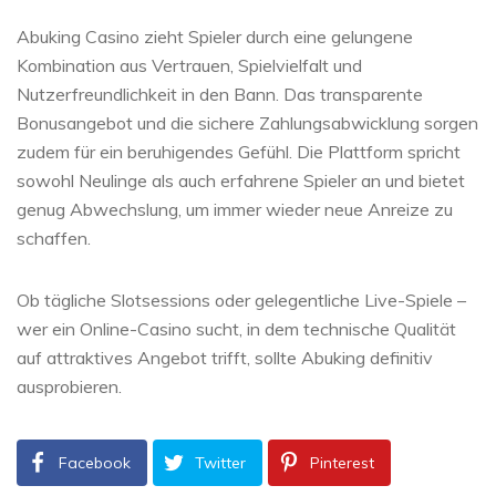
Abuking Casino zieht Spieler durch eine gelungene
Kombination aus Vertrauen, Spielvielfalt und
Nutzerfreundlichkeit in den Bann. Das transparente
Bonusangebot und die sichere Zahlungsabwicklung sorgen
zudem für ein beruhigendes Gefühl. Die Plattform spricht
sowohl Neulinge als auch erfahrene Spieler an und bietet
genug Abwechslung, um immer wieder neue Anreize zu
schaffen.
Ob tägliche Slotsessions oder gelegentliche Live-Spiele –
wer ein Online-Casino sucht, in dem technische Qualität
auf attraktives Angebot trifft, sollte Abuking definitiv
ausprobieren.
Facebook
Twitter
Pinterest