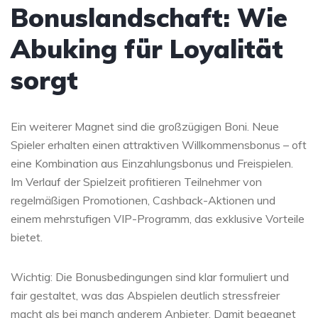
Bonuslandschaft: Wie
Abuking für Loyalität
sorgt
Ein weiterer Magnet sind die großzügigen Boni. Neue
Spieler erhalten einen attraktiven Willkommensbonus – oft
eine Kombination aus Einzahlungsbonus und Freispielen.
Im Verlauf der Spielzeit profitieren Teilnehmer von
regelmäßigen Promotionen, Cashback-Aktionen und
einem mehrstufigen VIP-Programm, das exklusive Vorteile
bietet.
Wichtig: Die Bonusbedingungen sind klar formuliert und
fair gestaltet, was das Abspielen deutlich stressfreier
macht als bei manch anderem Anbieter. Damit begegnet