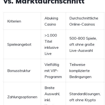
vs. Marktdurchschnitt
Abuking
Durchschnittliche
Kriterien
Casino
Online-Casinos
>1.000
500-800 Spiele,
Titel
Spieleangebot
oft ohne große
inklusive
Live-Auswahl
Live
Vielfältig
Teilweise
Bonusstruktur
mit VIP-
komplizierte
Programm
Bedingungen
Breite
Auswahl,
Standardlösungen,
Zahlungsoptionen
inkl.
oft ohne Krypto