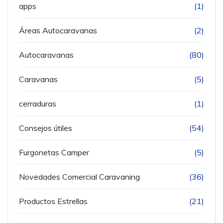
apps
(1)
Áreas Autocaravanas
(2)
Autocaravanas
(80)
Caravanas
(5)
cerraduras
(1)
Consejos útiles
(54)
Furgonetas Camper
(5)
Novedades Comercial Caravaning
(36)
Productos Estrellas
(21)