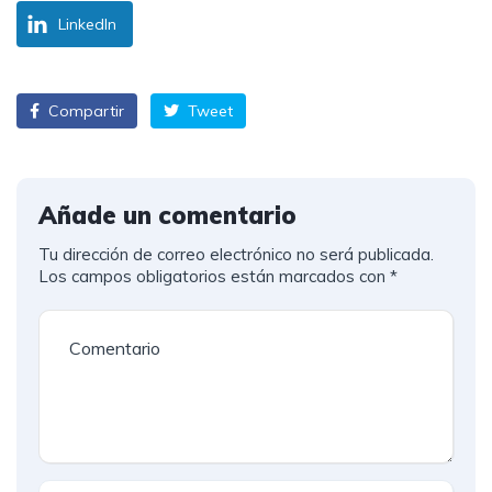
LinkedIn
Compartir
Tweet
Añade un comentario
Tu dirección de correo electrónico no será publicada.
Los campos obligatorios están marcados con
*