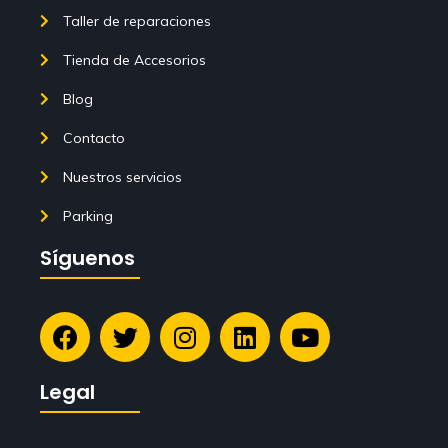
Taller de reparaciones
Tienda de Accesorios
Blog
Contacto
Nuestros servicios
Parking
Síguenos
Legal