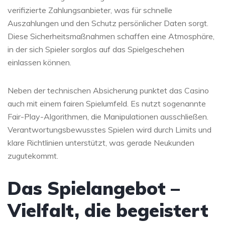
verifizierte Zahlungsanbieter, was für schnelle
Auszahlungen und den Schutz persönlicher Daten sorgt.
Diese Sicherheitsmaßnahmen schaffen eine Atmosphäre,
in der sich Spieler sorglos auf das Spielgeschehen
einlassen können.
Neben der technischen Absicherung punktet das Casino
auch mit einem fairen Spielumfeld. Es nutzt sogenannte
Fair-Play-Algorithmen, die Manipulationen ausschließen.
Verantwortungsbewusstes Spielen wird durch Limits und
klare Richtlinien unterstützt, was gerade Neukunden
zugutekommt.
Das Spielangebot –
Vielfalt, die begeistert