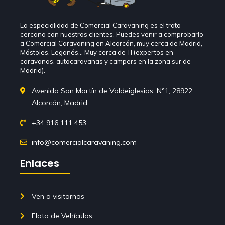
La especialidad de Comercial Caravaning es el trato
cercano con nuestros clientes. Puedes venir a comprobarlo
a Comercial Caravaning en Alcorcón, muy cerca de Madrid,
Móstoles, Leganés… Muy cerca de TI (expertos en
caravanas, autocaravanas y campers en la zona sur de
Madrid).
Avenida San Martín de Valdeiglesias, Nº1, 28922
Alcorcón, Madrid.
+34 916 111 453
info@comercialcaravaning.com
Enlaces
Ven a visitarnos
Flota de Vehículos