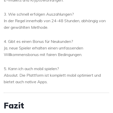
E-Wallets und Kryptowährungen.
3. Wie schnell erfolgen Auszahlungen?
In der Regel innerhalb von 24-48 Stunden, abhängig von
der gewählten Methode.
4. Gibt es einen Bonus für Neukunden?
Ja, neue Spieler erhalten einen umfassenden
Willkommensbonus mit fairen Bedingungen.
5. Kann ich auch mobil spielen?
Absolut. Die Plattform ist komplett mobil optimiert und
bietet auch native Apps.
Fazit