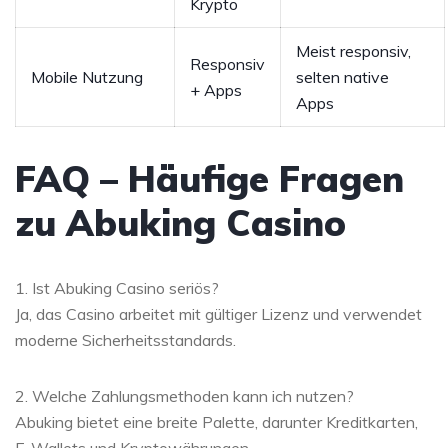
Krypto
Meist responsiv,
Responsiv
Mobile Nutzung
selten native
+ Apps
Apps
FAQ – Häufige Fragen
zu Abuking Casino
1. Ist Abuking Casino seriös?
Ja, das Casino arbeitet mit gültiger Lizenz und verwendet
moderne Sicherheitsstandards.
2. Welche Zahlungsmethoden kann ich nutzen?
Abuking bietet eine breite Palette, darunter Kreditkarten,