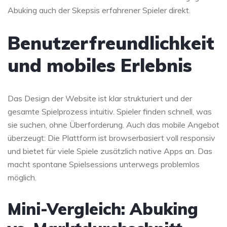
Abuking auch der Skepsis erfahrener Spieler direkt.
Benutzerfreundlichkeit
und mobiles Erlebnis
Das Design der Website ist klar strukturiert und der
gesamte Spielprozess intuitiv. Spieler finden schnell, was
sie suchen, ohne Überforderung. Auch das mobile Angebot
überzeugt: Die Plattform ist browserbasiert voll responsiv
und bietet für viele Spiele zusätzlich native Apps an. Das
macht spontane Spielsessions unterwegs problemlos
möglich.
Mini-Vergleich: Abuking