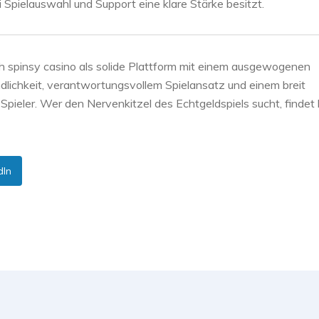
 Spielauswahl und Support eine klare Stärke besitzt.
ch spinsy casino als solide Plattform mit einem ausgewogenen
lichkeit, verantwortungsvollem Spielansatz und einem breit
pieler. Wer den Nervenkitzel des Echtgeldspiels sucht, findet 
dIn