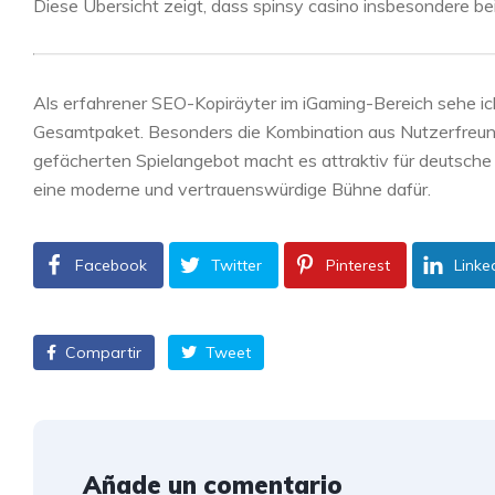
Diese Übersicht zeigt, dass spinsy casino insbesondere bei
Als erfahrener SEO-Kopiräyter im iGaming-Bereich sehe i
Gesamtpaket. Besonders die Kombination aus Nutzerfreund
gefächerten Spielangebot macht es attraktiv für deutsche S
eine moderne und vertrauenswürdige Bühne dafür.
Facebook
Twitter
Pinterest
Linke
Compartir
Tweet
Añade un comentario