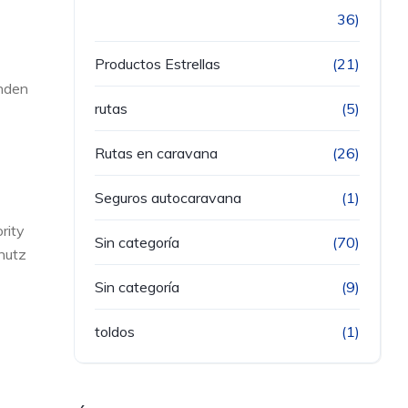
36)
Productos Estrellas
(21)
inden
rutas
(5)
Rutas en caravana
(26)
Seguros autocaravana
(1)
rity
Sin categoría
(70)
hutz
Sin categoría
(9)
toldos
(1)