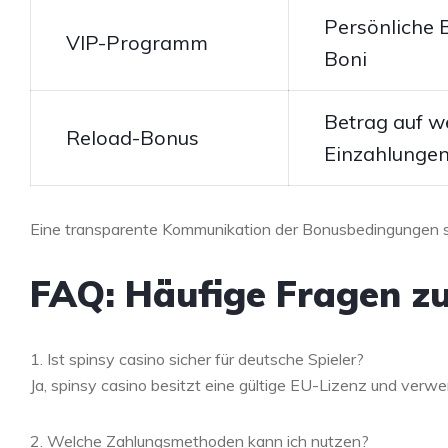
Persönliche 
VIP-Programm
Boni
Betrag auf w
Reload-Bonus
Einzahlunge
Eine transparente Kommunikation der Bonusbedingungen so
FAQ: Häufige Fragen zu
1. Ist spinsy casino sicher für deutsche Spieler?
Ja, spinsy casino besitzt eine gültige EU-Lizenz und ver
2. Welche Zahlungsmethoden kann ich nutzen?