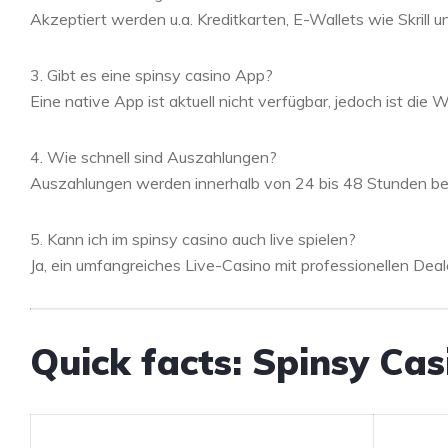
Akzeptiert werden u.a. Kreditkarten, E-Wallets wie Skrill
3. Gibt es eine spinsy casino App?
Eine native App ist aktuell nicht verfügbar, jedoch ist die 
4. Wie schnell sind Auszahlungen?
Auszahlungen werden innerhalb von 24 bis 48 Stunden be
5. Kann ich im spinsy casino auch live spielen?
Ja, ein umfangreiches Live-Casino mit professionellen Deal
Quick facts: Spinsy Cas