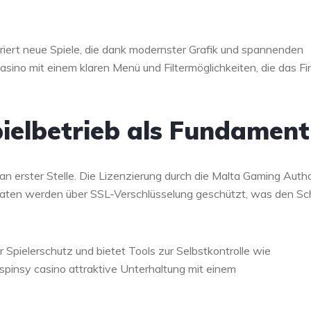
egriert neue Spiele, die dank modernster Grafik und spannenden
sino mit einem klaren Menü und Filtermöglichkeiten, die das F
pielbetrieb als Fundament
an erster Stelle. Die Lizenzierung durch die Malta Gaming Autho
le Daten werden über SSL-Verschlüsselung geschützt, was den Sc
Spielerschutz und bietet Tools zur Selbstkontrolle wie
 spinsy casino attraktive Unterhaltung mit einem