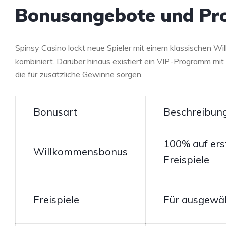
Bonusangebote und Pro
Spinsy Casino lockt neue Spieler mit einem klassischen Wi
kombiniert. Darüber hinaus existiert ein VIP-Programm mit
die für zusätzliche Gewinne sorgen.
Bonusart
Beschreibun
100% auf ers
Willkommensbonus
Freispiele
Freispiele
Für ausgewäh