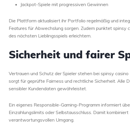
Jackpot-Spiele mit progressiven Gewinnen
Die Plattform aktualisiert ihr Portfolio regelmäßig und int
Features für Abwechslung sorgen. Zudem punktet spinsy ca
des nächsten Lieblingsspiels erleichtern.
Sicherheit und fairer S
Vertrauen und Schutz der Spieler stehen bei spinsy casino 
sorgt für geprüfte Fairness und rechtliche Sicherheit. Al
sensibler Kundendaten gewährleistet.
Ein eigenes Responsible-Gaming-Programm informiert über 
Einzahlungslimits oder Selbstausschluss. Damit kombiniert
verantwortungsvollen Umgang.