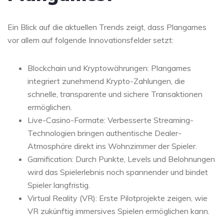
Ein Blick auf die aktuellen Trends zeigt, dass Plangames
vor allem auf folgende Innovationsfelder setzt:
Blockchain und Kryptowährungen: Plangames
integriert zunehmend Krypto-Zahlungen, die
schnelle, transparente und sichere Transaktionen
ermöglichen.
Live-Casino-Formate: Verbesserte Streaming-
Technologien bringen authentische Dealer-
Atmosphäre direkt ins Wohnzimmer der Spieler.
Gamification: Durch Punkte, Levels und Belohnungen
wird das Spielerlebnis noch spannender und bindet
Spieler langfristig.
Virtual Reality (VR): Erste Pilotprojekte zeigen, wie
VR zukünftig immersives Spielen ermöglichen kann.