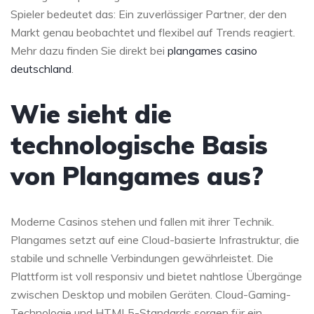
Spieler bedeutet das: Ein zuverlässiger Partner, der den
Markt genau beobachtet und flexibel auf Trends reagiert.
Mehr dazu finden Sie direkt bei
plangames casino
deutschland
.
Wie sieht die
technologische Basis
von Plangames aus?
Moderne Casinos stehen und fallen mit ihrer Technik.
Plangames setzt auf eine Cloud-basierte Infrastruktur, die
stabile und schnelle Verbindungen gewährleistet. Die
Plattform ist voll responsiv und bietet nahtlose Übergänge
zwischen Desktop und mobilen Geräten. Cloud-Gaming-
Technologie und HTML5-Standards sorgen für ein