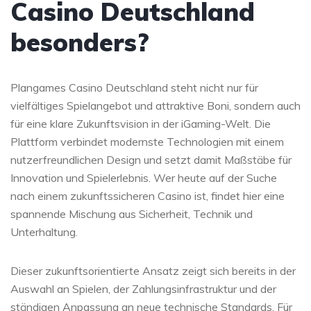
Casino Deutschland
besonders?
Plangames Casino Deutschland steht nicht nur für
vielfältiges Spielangebot und attraktive Boni, sondern auch
für eine klare Zukunftsvision in der iGaming-Welt. Die
Plattform verbindet modernste Technologien mit einem
nutzerfreundlichen Design und setzt damit Maßstäbe für
Innovation und Spielerlebnis. Wer heute auf der Suche
nach einem zukunftssicheren Casino ist, findet hier eine
spannende Mischung aus Sicherheit, Technik und
Unterhaltung.
Dieser zukunftsorientierte Ansatz zeigt sich bereits in der
Auswahl an Spielen, der Zahlungsinfrastruktur und der
ständigen Anpassung an neue technische Standards. Für