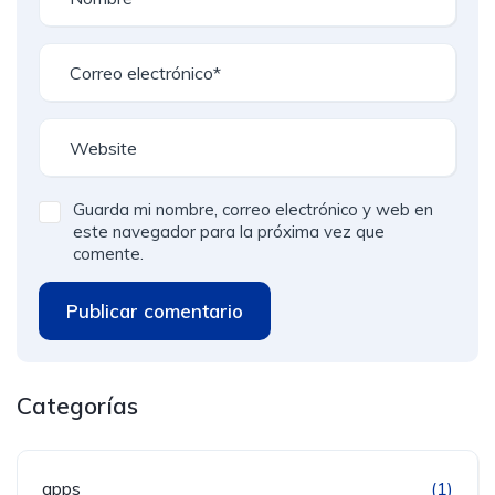
Guarda mi nombre, correo electrónico y web en
este navegador para la próxima vez que
comente.
Publicar comentario
Categorías
apps
(1)