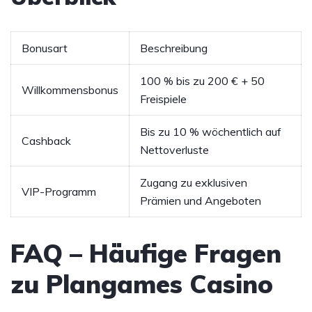
Bonusart
Beschreibung
100 % bis zu 200 € + 50
Willkommensbonus
Freispiele
Bis zu 10 % wöchentlich auf
Cashback
Nettoverluste
Zugang zu exklusiven
VIP-Programm
Prämien und Angeboten
FAQ – Häufige Fragen
zu Plangames Casino