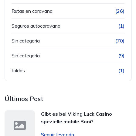
Rutas en caravana
(26)
Seguros autocaravana
(1)
Sin categoría
(70)
Sin categoría
(9)
toldos
(1)
Últimos Post
Gibt es bei Viking Luck Casino
spezielle mobile Boni?
Seguir leyendo