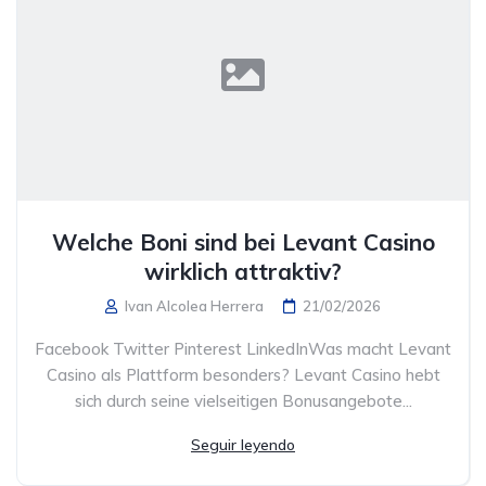
Welche Boni sind bei Levant Casino
wirklich attraktiv?
Ivan Alcolea Herrera
21/02/2026
Facebook Twitter Pinterest LinkedInWas macht Levant
Casino als Plattform besonders? Levant Casino hebt
sich durch seine vielseitigen Bonusangebote...
Seguir leyendo