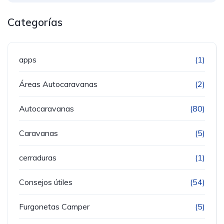
Categorías
apps
(1)
Áreas Autocaravanas
(2)
Autocaravanas
(80)
Caravanas
(5)
cerraduras
(1)
Consejos útiles
(54)
Furgonetas Camper
(5)