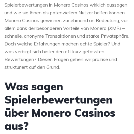
Spielerbewertungen in Monero Casinos wirklich aussagen
und wie sie Ihnen als potenziellem Nutzer helfen können.
Monero Casinos gewinnen zunehmend an Bedeutung, vor
allem dank der besonderen Vorteile von Monero (XMR) –
schnelle, anonyme Transaktionen und starke Privatsphäre.
Doch welche Erfahrungen machen echte Spieler? Und
was verbirgt sich hinter den oft kurz gefassten
Bewertungen? Diesen Fragen gehen wir präzise und
strukturiert auf den Grund.
Was sagen
Spielerbewertungen
über Monero Casinos
aus?