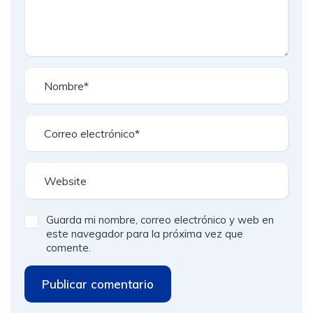
Guarda mi nombre, correo electrónico y web en
este navegador para la próxima vez que
comente.
Publicar comentario