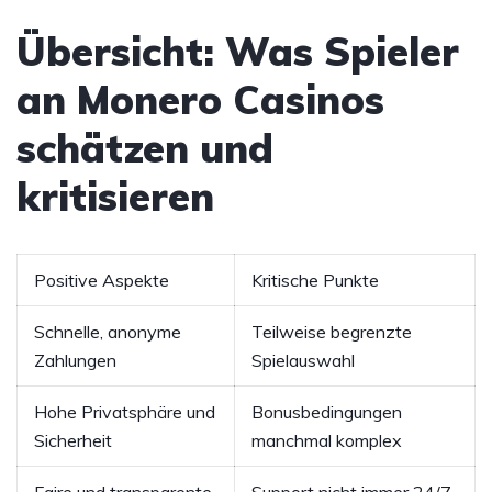
Übersicht: Was Spieler
an Monero Casinos
schätzen und
kritisieren
Positive Aspekte
Kritische Punkte
Schnelle, anonyme
Teilweise begrenzte
Zahlungen
Spielauswahl
Hohe Privatsphäre und
Bonusbedingungen
Sicherheit
manchmal komplex