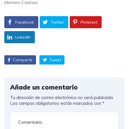
Monero Casinos.
Facebook
Twitter
Pinterest
LinkedIn
Compartir
Tweet
Añade un comentario
Tu dirección de correo electrónico no será publicada.
Los campos obligatorios están marcados con
*