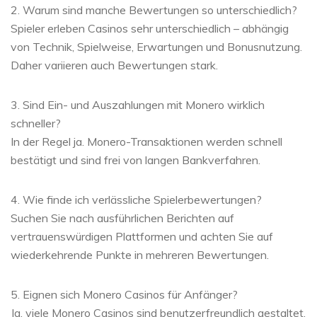
2. Warum sind manche Bewertungen so unterschiedlich?
Spieler erleben Casinos sehr unterschiedlich – abhängig
von Technik, Spielweise, Erwartungen und Bonusnutzung.
Daher variieren auch Bewertungen stark.
3. Sind Ein- und Auszahlungen mit Monero wirklich
schneller?
In der Regel ja. Monero-Transaktionen werden schnell
bestätigt und sind frei von langen Bankverfahren.
4. Wie finde ich verlässliche Spielerbewertungen?
Suchen Sie nach ausführlichen Berichten auf
vertrauenswürdigen Plattformen und achten Sie auf
wiederkehrende Punkte in mehreren Bewertungen.
5. Eignen sich Monero Casinos für Anfänger?
Ja, viele Monero Casinos sind benutzerfreundlich gestaltet,