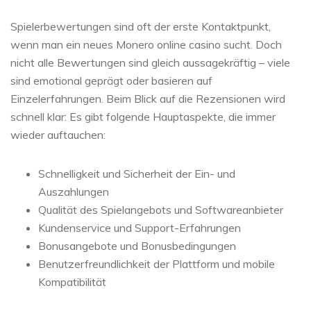
Spielerbewertungen sind oft der erste Kontaktpunkt,
wenn man ein neues Monero online casino sucht. Doch
nicht alle Bewertungen sind gleich aussagekräftig – viele
sind emotional geprägt oder basieren auf
Einzelerfahrungen. Beim Blick auf die Rezensionen wird
schnell klar: Es gibt folgende Hauptaspekte, die immer
wieder auftauchen:
Schnelligkeit und Sicherheit der Ein- und
Auszahlungen
Qualität des Spielangebots und Softwareanbieter
Kundenservice und Support-Erfahrungen
Bonusangebote und Bonusbedingungen
Benutzerfreundlichkeit der Plattform und mobile
Kompatibilität