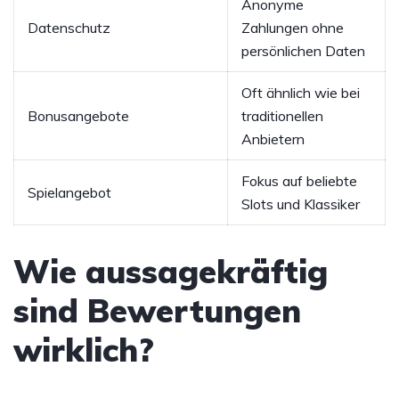
Anonyme
Datenschutz
Zahlungen ohne
persönlichen Daten
Oft ähnlich wie bei
Bonusangebote
traditionellen
Anbietern
Fokus auf beliebte
Spielangebot
Slots und Klassiker
Wie aussagekräftig
sind Bewertungen
wirklich?