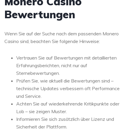
Monero Casino
Bewertungen
Wenn Sie auf der Suche nach dem passenden Monero
Casino sind, beachten Sie folgende Hinweise:
Vertrauen Sie auf Bewertungen mit detaillierten
Erfahrungsberichten, nicht nur auf
Sternebewertungen.
Prüfen Sie, wie aktuell die Bewertungen sind –
technische Updates verbessern oft Performance
und Service.
Achten Sie auf wiederkehrende Kritikpunkte oder
Lob – sie zeigen Muster.
Informieren Sie sich zusätzlich über Lizenz und
Sicherheit der Plattform.