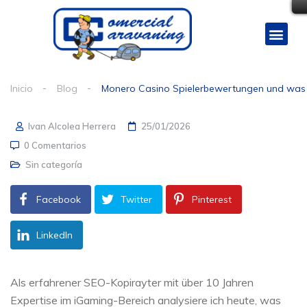
Inicio
Blog
Monero Casino Spielerbewertungen und was s
Ivan Alcolea Herrera
25/01/2026
0 Comentarios
Sin categoría
Facebook
Twitter
Pinterest
LinkedIn
Als erfahrener SEO-Kopirayter mit über 10 Jahren
Expertise im iGaming-Bereich analysiere ich heute, was