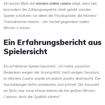
Ein kurzer Blick auf
monero online casino
zeigt, dass hier
besonders die Zahlungsaspekte stark gelobt werden.
Spieler schätzen vor allem die Privatsphäre, die Monero-
Transaktionen bieten – ein Vorteil gegenüber vielen
Bitcoin-Casinos.
Ein Erfahrungsbericht aus
Spielersicht
Ein erfahrener Spieler berichtet: „Ich hatte zunächst
Bedenken wegen der Anonymität, nach einigen Sessions
im Monero Casino wurde ich jedoch positiv überrascht. Die
Auszahlungen liefen problemlos und schnell. Die Auswahl
an Slots war zwar etwas kleiner als bei großen Bitcoin-
Casinos, doch die Qualität stimmt.“