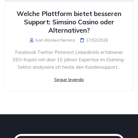
Welche Plattform bietet besseren
Support: Simsino Casino oder
Alternativen?
Ivan Alcolea Herrera
17/02/2026
Facebook Twitter Pinterest LinkedInAls erfahrener
SEO-Kopist mit über 10 Jahren Expertise im iGaming-
Sektor analysiere ich heute den Kundensupport...
Seguir leyendo