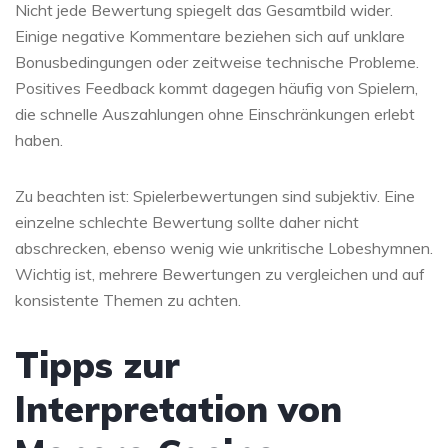
Nicht jede Bewertung spiegelt das Gesamtbild wider.
Einige negative Kommentare beziehen sich auf unklare
Bonusbedingungen oder zeitweise technische Probleme.
Positives Feedback kommt dagegen häufig von Spielern,
die schnelle Auszahlungen ohne Einschränkungen erlebt
haben.
Zu beachten ist: Spielerbewertungen sind subjektiv. Eine
einzelne schlechte Bewertung sollte daher nicht
abschrecken, ebenso wenig wie unkritische Lobeshymnen.
Wichtig ist, mehrere Bewertungen zu vergleichen und auf
konsistente Themen zu achten.
Tipps zur
Interpretation von