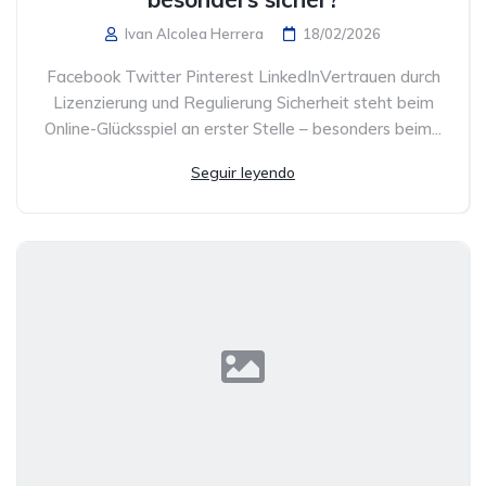
Ivan Alcolea Herrera
18/02/2026
Facebook Twitter Pinterest LinkedInVertrauen durch
Lizenzierung und Regulierung Sicherheit steht beim
Online-Glücksspiel an erster Stelle – besonders beim...
Seguir leyendo