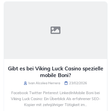
Gibt es bei Viking Luck Casino spezielle
mobile Boni?
Ivan Alcolea Herrera
23/02/2026
Facebook Twitter Pinterest LinkedInMobile Boni bei
Viking Luck Casino: Ein Überblick Als erfahrener SEO-
Kopier mit zehnjähriger Tätigkeit im...