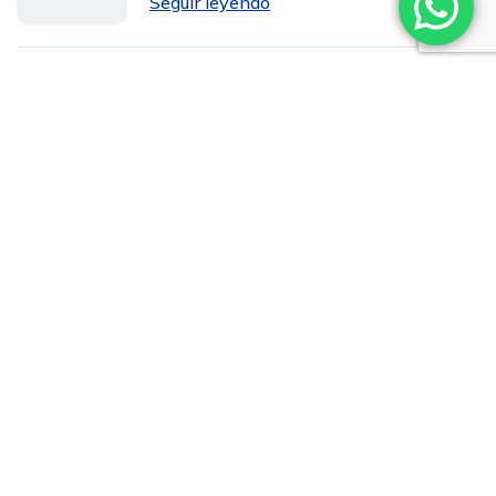
Seguir leyendo
Welche Boni sind bei Levant Casino
wirklich attraktiv?
Seguir leyendo
Was macht Lucky Elf Casino
besonders sicher?
Seguir leyendo
Welche Plattform bietet besseren
Support: Simsino Casino oder
Alternativen?