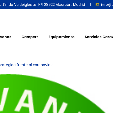
rtín de Valdeiglesias, Nº1 28922 Alcorcón, Madrid
info@
vanas
Campers
Equipamiento
Servicios Cara
otegida frente al coronavirus