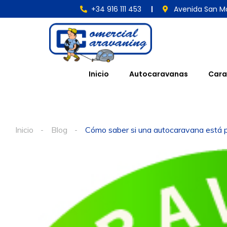
+34 916 111 453
Avenida San Ma
Inicio
Autocaravanas
Cara
Inicio
Blog
Cómo saber si una autocaravana está pr