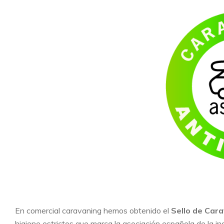
En comercial caravaning hemos obtenido el
Sello de Cara
higiene estrictos que marca la asociación española de la i