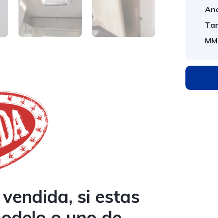
Anc
Tar
MM
vendida, si estas
modelo o uno de