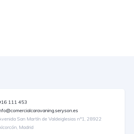
916 111 453
info@comercialcaravaning.seryson.es
Avenida San Martín de Valdeiglesias nº1, 28922
Alcorcón, Madrid