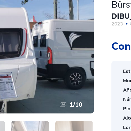
Bürs
DIBU
2023
Con
Est
Mar
Año
Núm
1
/
10
Pla
Alt
Lon