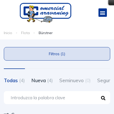
Inicio
Flota
Bürstner
Filtros (1)
Todas
(4)
Nueva
(4)
Seminuevo
(0)
Segun