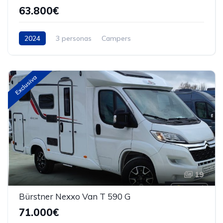
63.800€
2024
3 personas
Campers
Exclusiva
19
Bürstner Nexxo Van T 590 G
71.000€