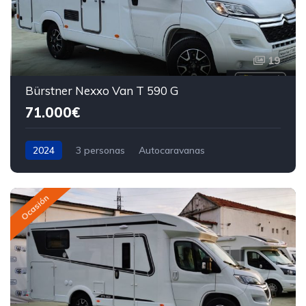
19
Bürstner Nexxo Van T 590 G
71.000€
2024
3 personas
Autocaravanas
Ocasión