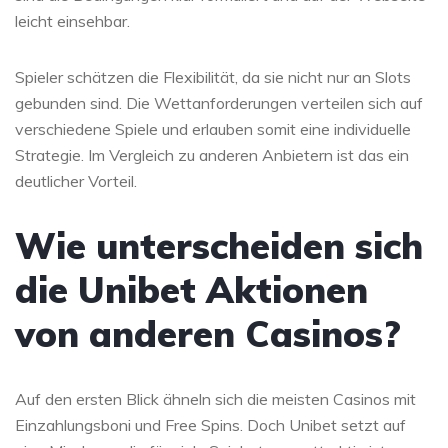
leicht einsehbar.
Spieler schätzen die Flexibilität, da sie nicht nur an Slots
gebunden sind. Die Wettanforderungen verteilen sich auf
verschiedene Spiele und erlauben somit eine individuelle
Strategie. Im Vergleich zu anderen Anbietern ist das ein
deutlicher Vorteil.
Wie unterscheiden sich
die Unibet Aktionen
von anderen Casinos?
Auf den ersten Blick ähneln sich die meisten Casinos mit
Einzahlungsboni und Free Spins. Doch Unibet setzt auf