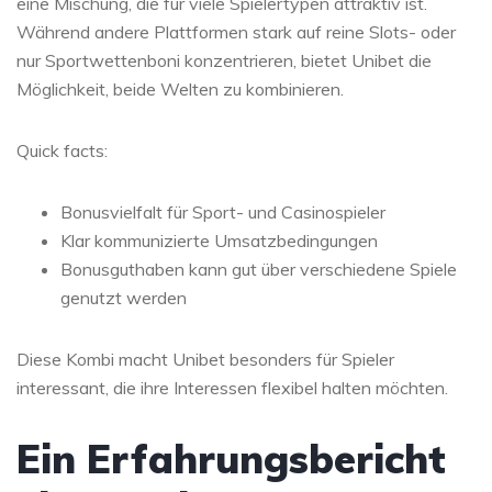
eine Mischung, die für viele Spielertypen attraktiv ist.
Während andere Plattformen stark auf reine Slots- oder
nur Sportwettenboni konzentrieren, bietet Unibet die
Möglichkeit, beide Welten zu kombinieren.
Quick facts:
Bonusvielfalt für Sport- und Casinospieler
Klar kommunizierte Umsatzbedingungen
Bonusguthaben kann gut über verschiedene Spiele
genutzt werden
Diese Kombi macht Unibet besonders für Spieler
interessant, die ihre Interessen flexibel halten möchten.
Ein Erfahrungsbericht