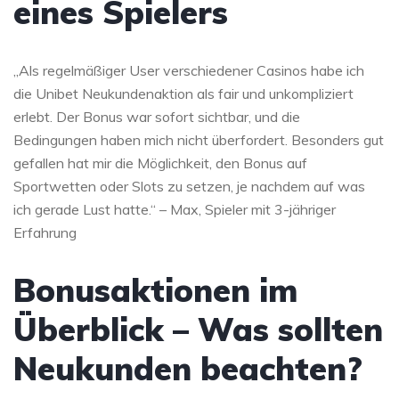
eines Spielers
„Als regelmäßiger User verschiedener Casinos habe ich
die Unibet Neukundenaktion als fair und unkompliziert
erlebt. Der Bonus war sofort sichtbar, und die
Bedingungen haben mich nicht überfordert. Besonders gut
gefallen hat mir die Möglichkeit, den Bonus auf
Sportwetten oder Slots zu setzen, je nachdem auf was
ich gerade Lust hatte.“ – Max, Spieler mit 3-jähriger
Erfahrung
Bonusaktionen im
Überblick – Was sollten
Neukunden beachten?