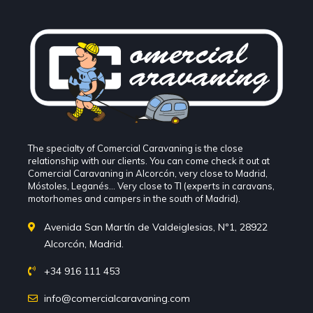
The specialty of Comercial Caravaning is the close
relationship with our clients. You can come check it out at
Comercial Caravaning in Alcorcón, very close to Madrid,
Móstoles, Leganés... Very close to TI (experts in caravans,
motorhomes and campers in the south of Madrid).
Avenida San Martín de Valdeiglesias, Nº1, 28922
Alcorcón, Madrid.
+34 916 111 453
info@comercialcaravaning.com