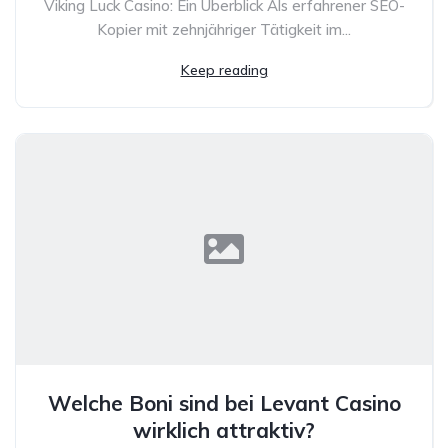
Viking Luck Casino: Ein Überblick Als erfahrener SEO-
Kopier mit zehnjähriger Tätigkeit im...
Keep reading
Welche Boni sind bei Levant Casino
wirklich attraktiv?