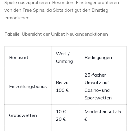
Spiele auszuprobieren. Besonders Einsteiger profitieren
von den Free Spins, da Slots dort gut den Einstieg
ermöglichen.
Tabelle: Übersicht der Unibet Neukundenaktionen
Wert /
Bonusart
Bedingungen
Umfang
25-facher
Bis zu
Umsatz auf
Einzahlungsbonus
100 €
Casino- und
Sportwetten
10 € –
Mindesteinsatz 5
Gratiswetten
20 €
€