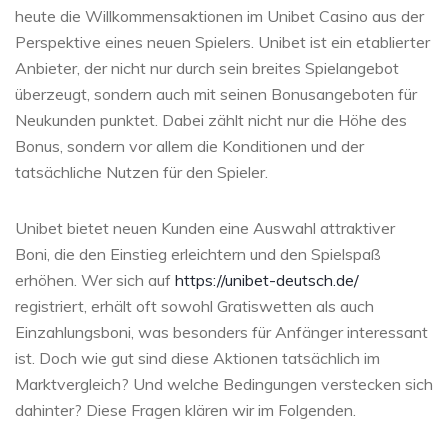
heute die Willkommensaktionen im Unibet Casino aus der
Perspektive eines neuen Spielers. Unibet ist ein etablierter
Anbieter, der nicht nur durch sein breites Spielangebot
überzeugt, sondern auch mit seinen Bonusangeboten für
Neukunden punktet. Dabei zählt nicht nur die Höhe des
Bonus, sondern vor allem die Konditionen und der
tatsächliche Nutzen für den Spieler.
Unibet bietet neuen Kunden eine Auswahl attraktiver
Boni, die den Einstieg erleichtern und den Spielspaß
erhöhen. Wer sich auf
https://unibet-deutsch.de/
registriert, erhält oft sowohl Gratiswetten als auch
Einzahlungsboni, was besonders für Anfänger interessant
ist. Doch wie gut sind diese Aktionen tatsächlich im
Marktvergleich? Und welche Bedingungen verstecken sich
dahinter? Diese Fragen klären wir im Folgenden.