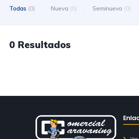
Todas
(0)
Nueva
(0)
Seminuevo
(0)
0 Resultados
Enla
Ven 