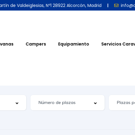
rtín de Valdeiglesias, Nº1 28922 Alcorcón, Madrid
info@
vanas
Campers
Equipamiento
Servicios Cara