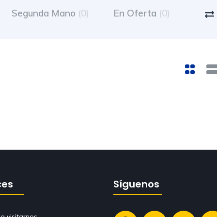
Segunda Mano
(0)
En Oferta
(0)
ces
Síguenos
a visitarnos