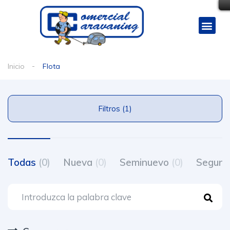
Inicio
Flota
Filtros (1)
Todas
(0)
Nueva
(0)
Seminuevo
(0)
Segun