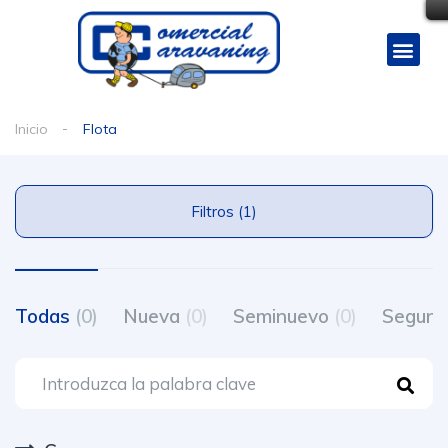
Inicio
Flota
Filtros (1)
Todas
(0)
Nueva
(0)
Seminuevo
(0)
Segun