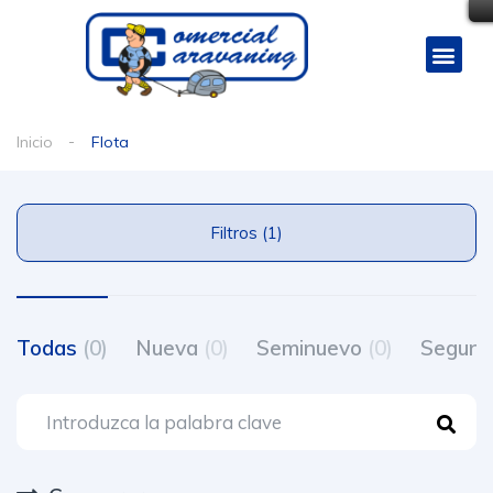
Inicio
Flota
Filtros (1)
Todas
(0)
Nueva
(0)
Seminuevo
(0)
Segun