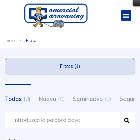
Inicio
Flota
Filtros (1)
Todas
(0)
Nueva
(0)
Seminuevo
(0)
Segun