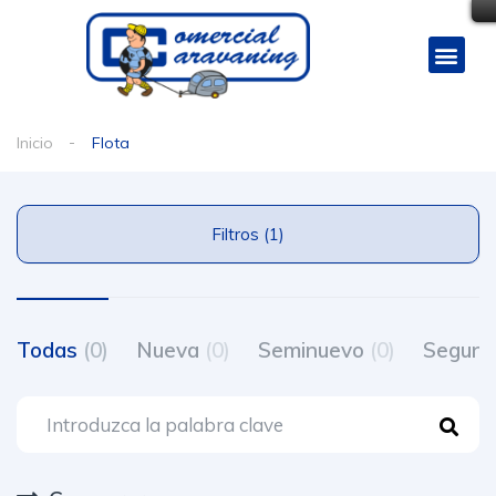
Inicio
Flota
Filtros (1)
Todas
(0)
Nueva
(0)
Seminuevo
(0)
Segun