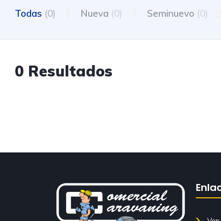
Todas
(0)
Nueva
(0)
Seminuevo
(0)
0 Resultados
Enla
Ven 