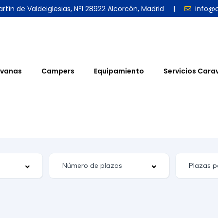
rtín de Valdeiglesias, Nº1 28922 Alcorcón, Madrid
info@
vanas
Campers
Equipamiento
Servicios Cara