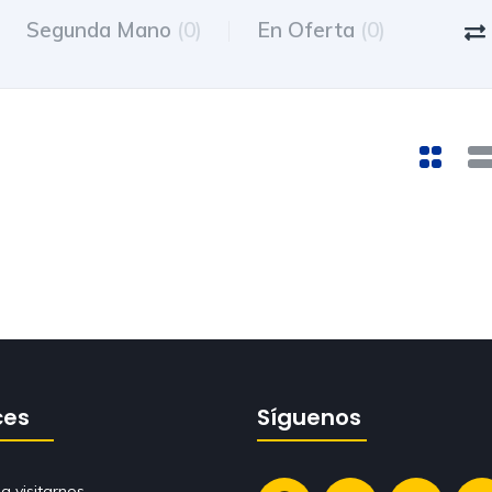
Segunda Mano
(0)
En Oferta
(0)
ces
Síguenos
a visitarnos