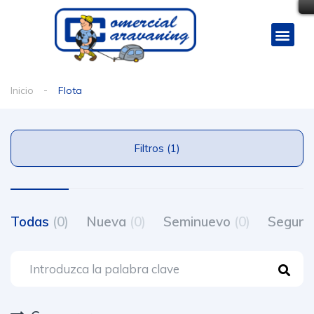
Inicio
Flota
Filtros (1)
Todas
(0)
Nueva
(0)
Seminuevo
(0)
Segun