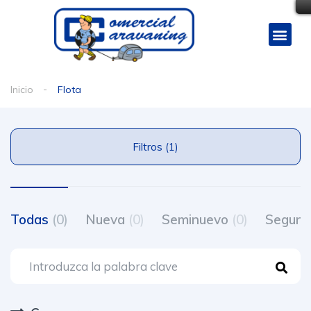
Inicio
Flota
Filtros (1)
Todas
(0)
Nueva
(0)
Seminuevo
(0)
Segun