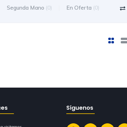
Segunda Mano
(0)
En Oferta
(0)
ces
Síguenos
a visitarnos