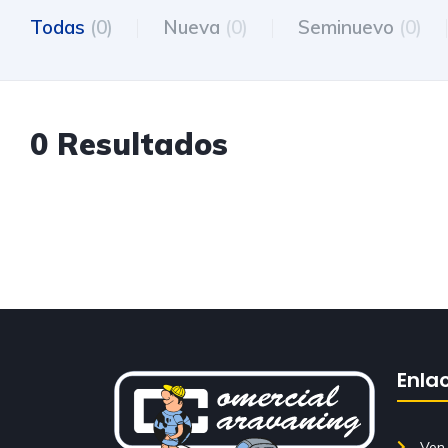
Todas
(0)
Nueva
(0)
Seminuevo
(0)
0 Resultados
Enla
Ven 