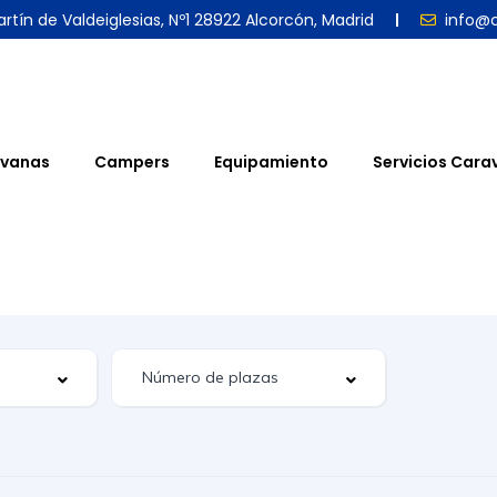
rtín de Valdeiglesias, Nº1 28922 Alcorcón, Madrid
info@
vanas
Campers
Equipamiento
Servicios Cara