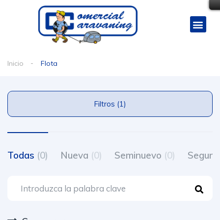
Inicio
Flota
Filtros (1)
Todas
(0)
Nueva
(0)
Seminuevo
(0)
Segun