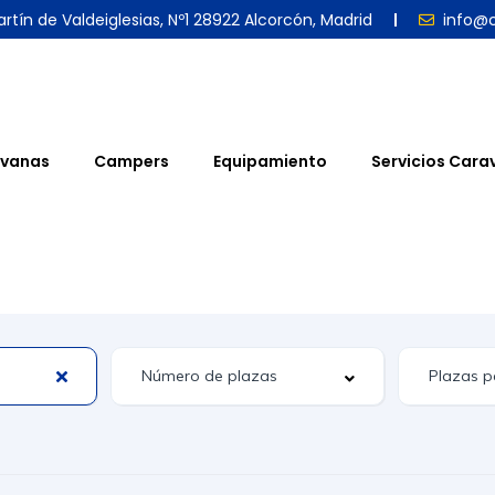
rtín de Valdeiglesias, Nº1 28922 Alcorcón, Madrid
info@
vanas
Campers
Equipamiento
Servicios Cara