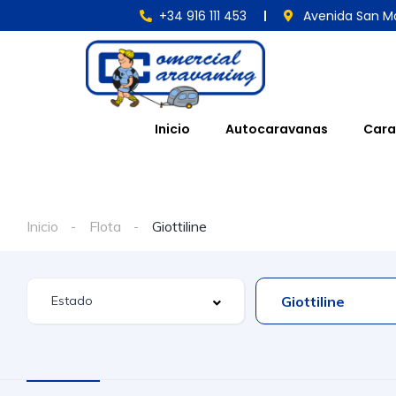
+34 916 111 453
Avenida San Ma
Inicio
Autocaravanas
Cara
Inicio
Flota
Giottiline
Giottiline