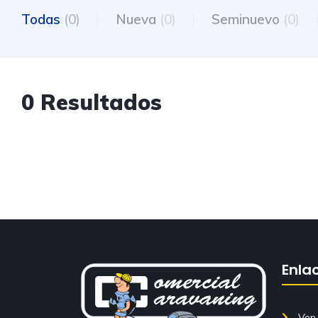
Todas
(0)
Nueva
(0)
Seminuevo
(0)
0 Resultados
Enla
Ven 