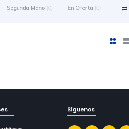
Segunda Mano
(0)
En Oferta
(0)
ces
Síguenos
a visitarnos