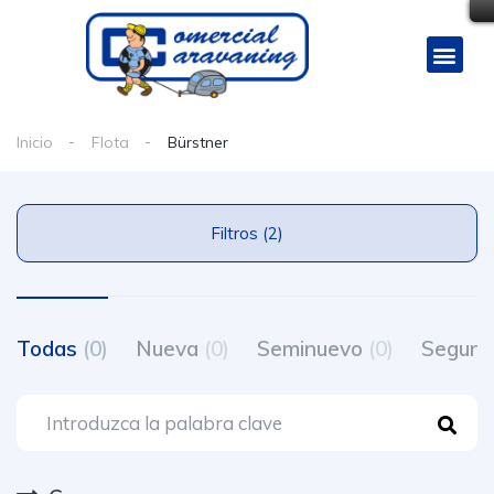
Inicio
Flota
Bürstner
Filtros (2)
Todas
(0)
Nueva
(0)
Seminuevo
(0)
Segun