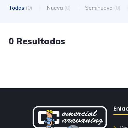
Todas
(0)
Nueva
(0)
Seminuevo
(0)
0 Resultados
Enla
Ven 