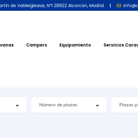
rtín de Valdeiglesias, Nº1 28922 Alcorcón, Madrid
info@
vanas
Campers
Equipamiento
Servicios Cara