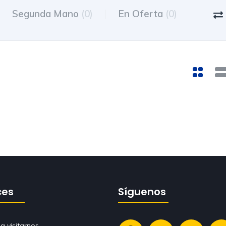
Segunda Mano
(0)
En Oferta
(0)
ces
Síguenos
a visitarnos