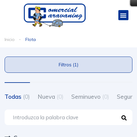
Inicio
Flota
Filtros (1)
Todas
(0)
Nueva
(0)
Seminuevo
(0)
Segun