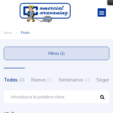
Inicio
Flota
Filtros (1)
Todas
(0)
Nueva
(0)
Seminuevo
(0)
Segun