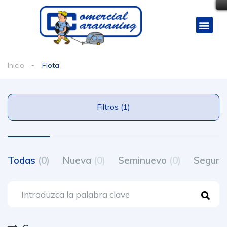
Inicio
Flota
Filtros (1)
Todas
(0)
Nueva
(0)
Seminuevo
(0)
Segun