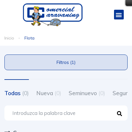
Inicio
Flota
Filtros (1)
Todas
(0)
Nueva
(0)
Seminuevo
(0)
Segun