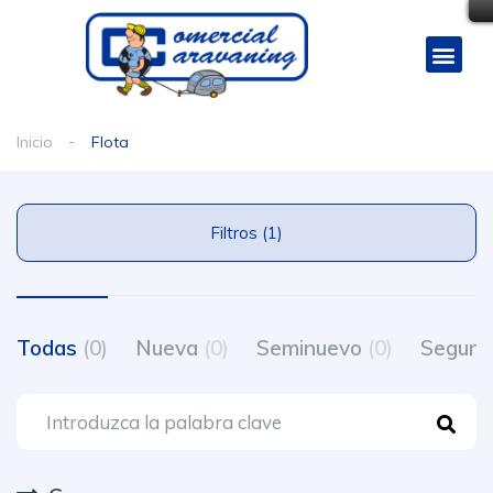
Inicio
Flota
Filtros (1)
Todas
(0)
Nueva
(0)
Seminuevo
(0)
Segun