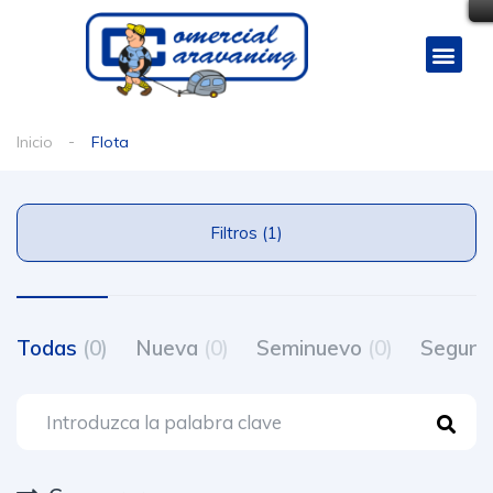
Inicio
Flota
Filtros (1)
Todas
(0)
Nueva
(0)
Seminuevo
(0)
Segun