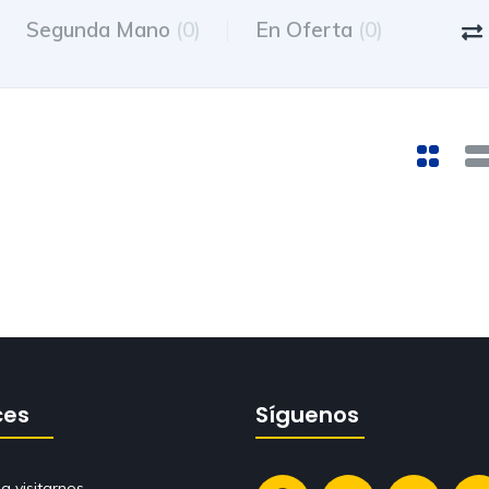
Segunda Mano
(0)
En Oferta
(0)
ces
Síguenos
a visitarnos