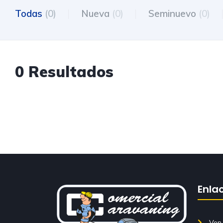
Todas
(0)
Nueva
(0)
Seminuevo
(0)
0 Resultados
Enla
Ven 