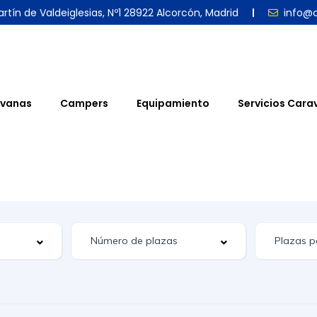
rtín de Valdeiglesias, Nº1 28922 Alcorcón, Madrid
info@
vanas
Campers
Equipamiento
Servicios Cara