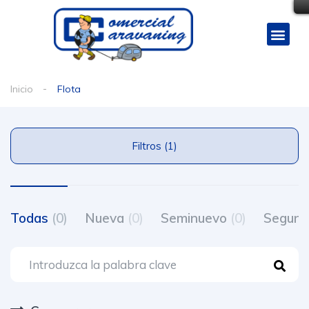
Inicio
Flota
Filtros (1)
Todas
(0)
Nueva
(0)
Seminuevo
(0)
Segun