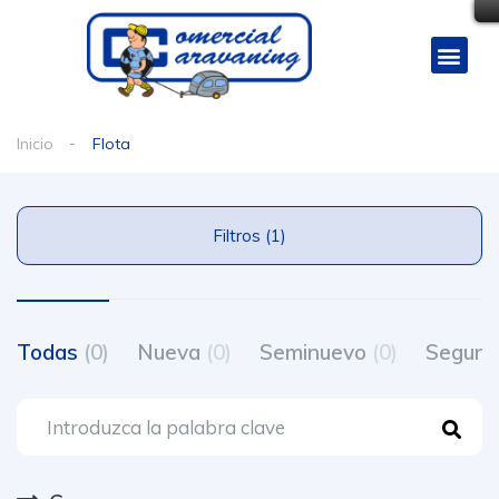
Inicio
Flota
Filtros (1)
Todas
(0)
Nueva
(0)
Seminuevo
(0)
Segun