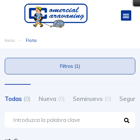
Inicio
Flota
Filtros (1)
Todas
(0)
Nueva
(0)
Seminuevo
(0)
Segun