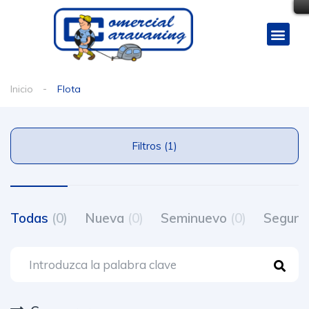
Inicio
Flota
Filtros (1)
Todas
(0)
Nueva
(0)
Seminuevo
(0)
Segun