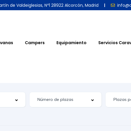
rtín de Valdeiglesias, Nº1 28922 Alcorcón, Madrid
info@
vanas
Campers
Equipamiento
Servicios Cara