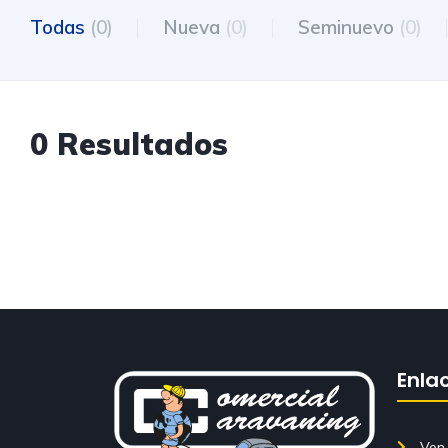
Todas
(0)
Nueva
(0)
Seminuevo
(0)
0 Resultados
Enla
Ven 