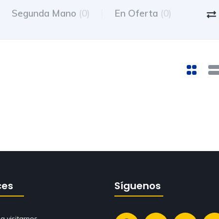
Segunda Mano
(0)
En Oferta
(0)
ces
Síguenos
a visitarnos