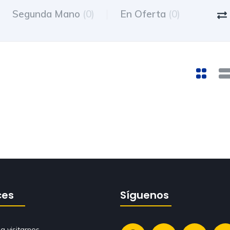
Segunda Mano
(0)
En Oferta
(0)
ces
Síguenos
a visitarnos