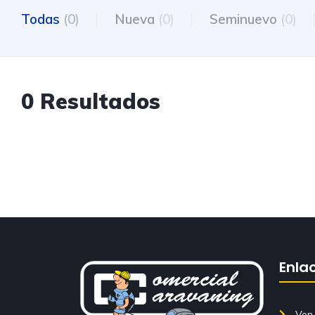
Todas
(0)
Nueva
(0)
Seminuevo
(0)
0 Resultados
Enla
Ven 