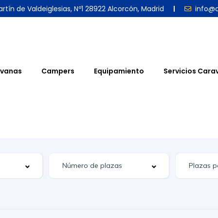
rtín de Valdeiglesias, Nº1 28922 Alcorcón, Madrid
info@
vanas
Campers
Equipamiento
Servicios Cara