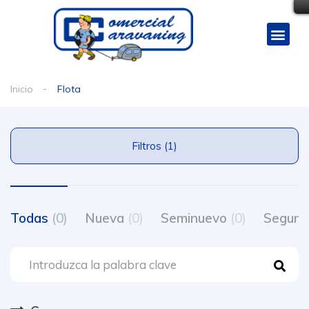
Inicio
Flota
Filtros (1)
Todas
(0)
Nueva
(0)
Seminuevo
(0)
Segun