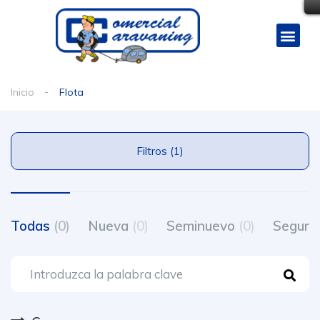
Inicio
Flota
Filtros (1)
Todas
(0)
Nueva
(0)
Seminuevo
(0)
Segun