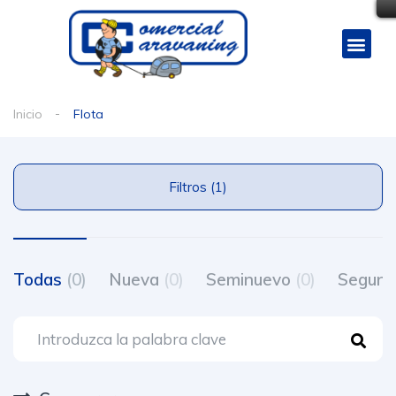
Inicio
Flota
Filtros (1)
Todas
(0)
Nueva
(0)
Seminuevo
(0)
Segun