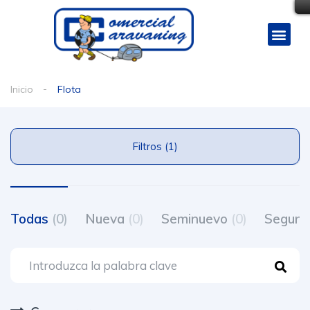
Inicio
Flota
Filtros (1)
Todas
(0)
Nueva
(0)
Seminuevo
(0)
Segun