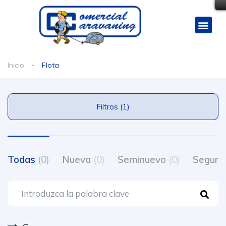
Inicio
Flota
Filtros (1)
Todas
(0)
Nueva
(0)
Seminuevo
(0)
Segun