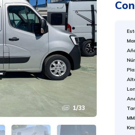
Con
Est
Mar
Año
Núm
Pla
Alt
Lon
Anc
1
/
33
Tar
MM
Km