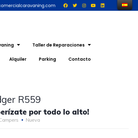
comercialcaravaning.com
vaning
Taller de Reparaciones
Alquiler
Parking
Contacto
ger R559
rízate por todo lo alto!
Campers
Nueva