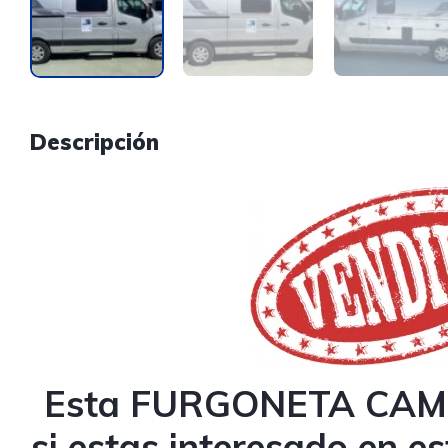
Descripción
Esta FURGONETA CAMP
si estas interesado en e