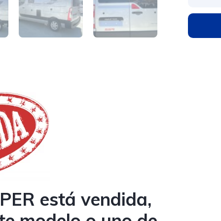
ER está vendida,
ste modelo o uno de