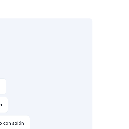
s
a
o con salón