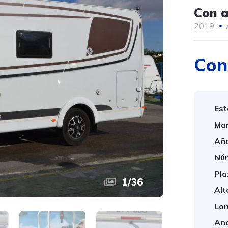
Con 
2019
Con
Est
Mar
Año
Núm
Pla
1
/
36
Alt
Lon
Anc