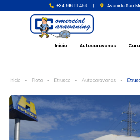
+34 916 111 453
Avenida San Ma
Inicio
Autocaravanas
Cara
Inicio
Flota
Etrusco
Autocaravanas
Etrus