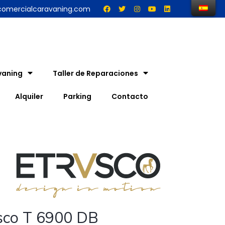
comercialcaravaning.com
vaning
Taller de Reparaciones
Alquiler
Parking
Contacto
sco T 6900 DB