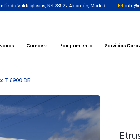
rtín de Valdeiglesias, Nº1 28922 Alcorcón, Madrid
info@
vanas
Campers
Equipamiento
Servicios Cara
co T 6900 DB
Etru