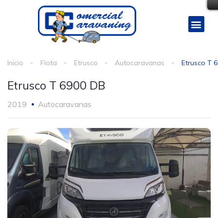
Inicio
Flota
Etrusco
Autocaravanas
Etrusco T 
Etrusco T 6900 DB
2019
Autocaravanas