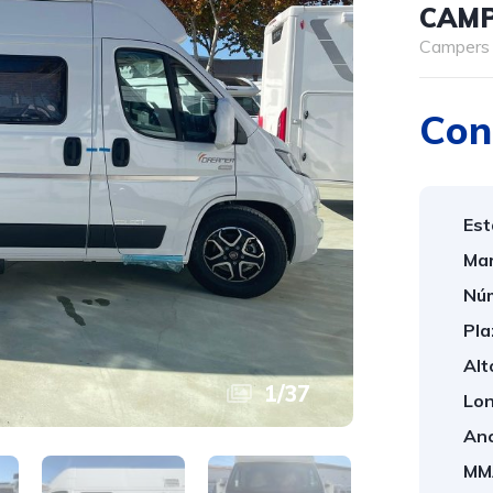
CAMP
Campers
Con
Est
Mar
Núm
Pla
Alt
1
/
37
Lon
Anc
MM