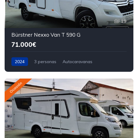
19
Bürstner Nexxo Van T 590 G
71.000€
2024
3 personas
Autocaravanas
Ocasión